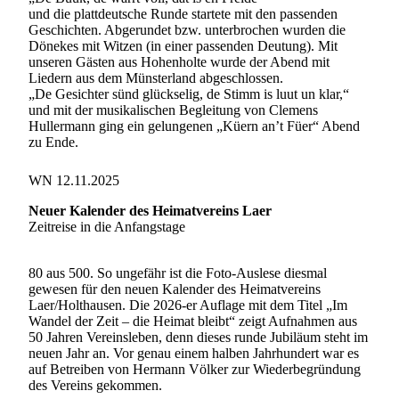
und die plattdeutsche Runde startete mit den passenden
Geschichten. Abgerundet bzw. unterbrochen wurden die
Dönekes mit Witzen (in einer passenden Deutung). Mit
unseren Gästen aus Hohenholte wurde der Abend mit
Liedern aus dem Münsterland abgeschlossen.
„De Gesichter sünd glückselig, de Stimm is luut un klar,“
und mit der musikalischen Begleitung von Clemens
Hullermann ging ein gelungenen „Küern an’t Füer“ Abend
zu Ende.
WN 12.11.2025
Neuer Kalender des Heimatvereins Laer
Zeitreise in die Anfangstage
80 aus 500. So ungefähr ist die Foto-Auslese diesmal
gewesen für den neuen Kalender des Heimatvereins
Laer/Holthausen. Die 2026-er Auflage mit dem Titel „Im
Wandel der Zeit – die Heimat bleibt“ zeigt Aufnahmen aus
50 Jahren Vereinsleben, denn dieses runde Jubiläum steht im
neuen Jahr an. Vor genau einem halben Jahrhundert war es
auf Betreiben von Hermann Völker zur Wiederbegründung
des Vereins gekommen.