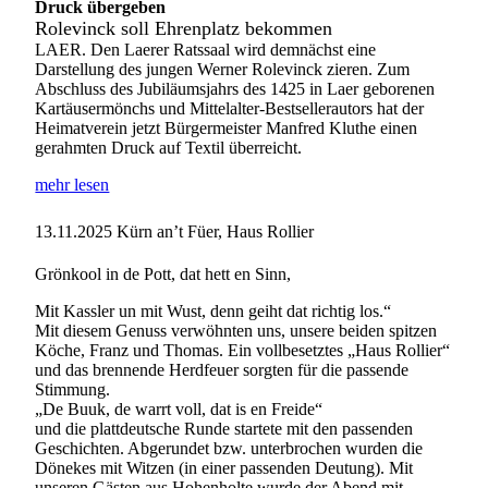
Druck übergeben
Rolevinck soll Ehrenplatz bekommen
LAER. Den Laerer Ratssaal wird demnächst eine
Darstellung des jungen Werner Rolevinck zieren. Zum
Abschluss des Jubiläumsjahrs des 1425 in Laer geborenen
Kartäusermönchs und Mittelalter-Bestsellerautors hat der
Heimatverein jetzt Bürgermeister Manfred Kluthe einen
gerahmten Druck auf Textil überreicht.
mehr lesen
13.11.2025
Kürn an’t Füer, Haus Rollier
Grönkool in de Pott, dat hett en Sinn,
Mit Kassler un mit Wust, denn geiht dat richtig los.“
Mit diesem Genuss verwöhnten uns, unsere beiden spitzen
Köche, Franz und Thomas. Ein vollbesetztes „Haus Rollier“
und das brennende Herdfeuer sorgten für die passende
Stimmung.
„De Buuk, de warrt voll, dat is en Freide“
und die plattdeutsche Runde startete mit den passenden
Geschichten. Abgerundet bzw. unterbrochen wurden die
Dönekes mit Witzen (in einer passenden Deutung). Mit
unseren Gästen aus Hohenholte wurde der Abend mit