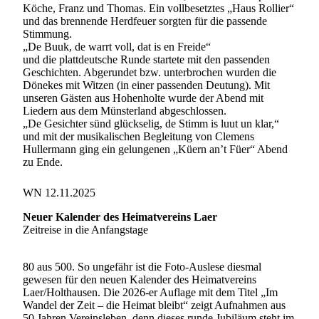
Köche, Franz und Thomas. Ein vollbesetztes „Haus Rollier“
und das brennende Herdfeuer sorgten für die passende
Stimmung.
„De Buuk, de warrt voll, dat is en Freide“
und die plattdeutsche Runde startete mit den passenden
Geschichten. Abgerundet bzw. unterbrochen wurden die
Dönekes mit Witzen (in einer passenden Deutung). Mit
unseren Gästen aus Hohenholte wurde der Abend mit
Liedern aus dem Münsterland abgeschlossen.
„De Gesichter sünd glückselig, de Stimm is luut un klar,“
und mit der musikalischen Begleitung von Clemens
Hullermann ging ein gelungenen „Küern an’t Füer“ Abend
zu Ende.
WN 12.11.2025
Neuer Kalender des Heimatvereins Laer
Zeitreise in die Anfangstage
80 aus 500. So ungefähr ist die Foto-Auslese diesmal
gewesen für den neuen Kalender des Heimatvereins
Laer/Holthausen. Die 2026-er Auflage mit dem Titel „Im
Wandel der Zeit – die Heimat bleibt“ zeigt Aufnahmen aus
50 Jahren Vereinsleben, denn dieses runde Jubiläum steht im