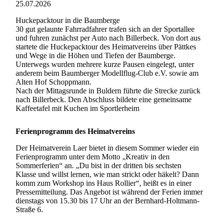
25.07.2026
Huckepacktour in die Baumberge
30 gut gelaunte Fahrradfahrer trafen sich an der Sportallee
und fuhren zunächst per Auto nach Billerbeck. Von dort aus
startete die Huckepacktour des Heimatvereins über Pättkes
und Wege in die Höhen und Tiefen der Baumberge.
Unterwegs wurden mehrere kurze Pausen eingelegt, unter
anderem beim Baumberger Modellflug-Club e.V. sowie am
Alten Hof Schoppmann.
Nach der Mittagsrunde in Buldern führte die Strecke zurück
nach Billerbeck. Den Abschluss bildete eine gemeinsame
Kaffeetafel mit Kuchen im Sportlerheim
Ferienprogramm des Heimatvereins
Der Heimatverein Laer bietet in diesem Sommer wieder ein
Ferienprogramm unter dem Motto „Kreativ in den
Sommerferien“ an. „Du bist in der dritten bis sechsten
Klasse und willst lernen, wie man strickt oder häkelt? Dann
komm zum Workshop ins Haus Rollier“, heißt es in einer
Pressemitteilung. Das Angebot ist während der Ferien immer
dienstags von 15.30 bis 17 Uhr an der Bernhard-Holtmann-
Straße 6.