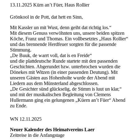
13.11.2025
Kürn an’t Füer, Haus Rollier
Grönkool in de Pott, dat hett en Sinn,
Mit Kassler un mit Wust, denn geiht dat richtig los.“
Mit diesem Genuss verwöhnten uns, unsere beiden spitzen
Köche, Franz und Thomas. Ein vollbesetztes „Haus Rollier“
und das brennende Herdfeuer sorgten für die passende
Stimmung.
„De Buuk, de warrt voll, dat is en Freide“
und die plattdeutsche Runde startete mit den passenden
Geschichten. Abgerundet bzw. unterbrochen wurden die
Dönekes mit Witzen (in einer passenden Deutung). Mit
unseren Gästen aus Hohenholte wurde der Abend mit
Liedern aus dem Münsterland abgeschlossen.
„De Gesichter sünd glückselig, de Stimm is luut un klar,“
und mit der musikalischen Begleitung von Clemens
Hullermann ging ein gelungenen „Küern an’t Füer“ Abend
zu Ende.
WN 12.11.2025
Neuer Kalender des Heimatvereins Laer
Zeitreise in die Anfangstage