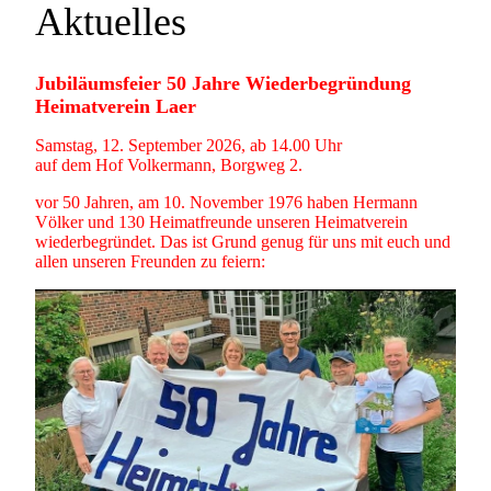
Aktuelles
Jubiläumsfeier 50 Jahre Wiederbegründung
Heimatverein Laer
Samstag, 12. September 2026, ab 14.00 Uhr
auf dem Hof Volkermann, Borgweg 2.
vor 50 Jahren, am 10. November 1976 haben Hermann
Völker und 130 Heimatfreunde unseren Heimatverein
wiederbegründet. Das ist Grund genug für uns mit euch und
allen unseren Freunden zu feiern: