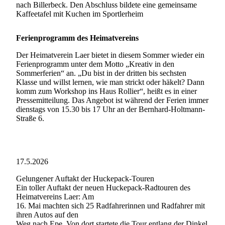
nach Billerbeck. Den Abschluss bildete eine gemeinsame
Kaffeetafel mit Kuchen im Sportlerheim
Ferienprogramm des Heimatvereins
Der Heimatverein Laer bietet in diesem Sommer wieder ein
Ferienprogramm unter dem Motto „Kreativ in den
Sommerferien“ an. „Du bist in der dritten bis sechsten
Klasse und willst lernen, wie man strickt oder häkelt? Dann
komm zum Workshop ins Haus Rollier“, heißt es in einer
Pressemitteilung. Das Angebot ist während der Ferien immer
dienstags von 15.30 bis 17 Uhr an der Bernhard-Holtmann-
Straße 6.
17.5.2026
Gelungener Auftakt der Huckepack-Touren
Ein toller Auftakt der neuen Huckepack-Radtouren des
Heimatvereins Laer: Am
16. Mai machten sich 25 Radfahrerinnen und Radfahrer mit
ihren Autos auf den
Weg nach Epe. Von dort startete die Tour entlang der Dinkel