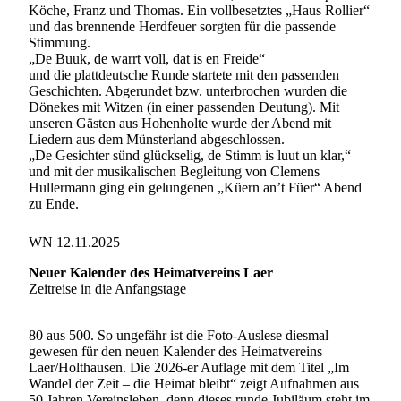
Köche, Franz und Thomas. Ein vollbesetztes „Haus Rollier“
und das brennende Herdfeuer sorgten für die passende
Stimmung.
„De Buuk, de warrt voll, dat is en Freide“
und die plattdeutsche Runde startete mit den passenden
Geschichten. Abgerundet bzw. unterbrochen wurden die
Dönekes mit Witzen (in einer passenden Deutung). Mit
unseren Gästen aus Hohenholte wurde der Abend mit
Liedern aus dem Münsterland abgeschlossen.
„De Gesichter sünd glückselig, de Stimm is luut un klar,“
und mit der musikalischen Begleitung von Clemens
Hullermann ging ein gelungenen „Küern an’t Füer“ Abend
zu Ende.
WN 12.11.2025
Neuer Kalender des Heimatvereins Laer
Zeitreise in die Anfangstage
80 aus 500. So ungefähr ist die Foto-Auslese diesmal
gewesen für den neuen Kalender des Heimatvereins
Laer/Holthausen. Die 2026-er Auflage mit dem Titel „Im
Wandel der Zeit – die Heimat bleibt“ zeigt Aufnahmen aus
50 Jahren Vereinsleben, denn dieses runde Jubiläum steht im