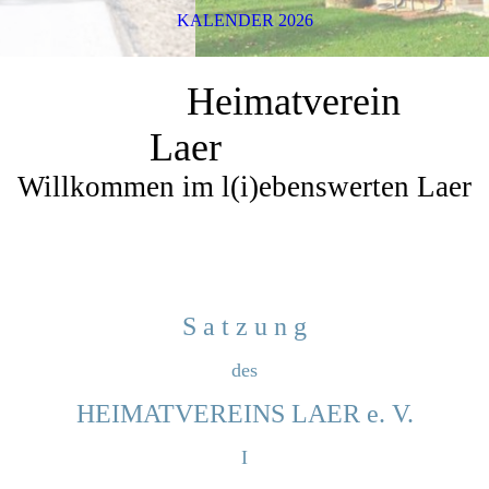
KALENDER 2026
Heimatverein
Laer
Willkommen im l(i)ebenswerten Laer
S a t z u n g
des
HEIMATVEREINS LAER e. V.
I