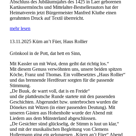
Abschluss des Jubiläumsjahrs des 1425 in Laer geborenen
Kartäusermönchs und Mittelalter-Bestsellerautors hat der
Heimatverein jetzt Bürgermeister Manfred Kluthe einen
gerahmten Druck auf Textil überreicht.
mehr lesen
13.11.2025
Kürn an’t Füer, Haus Rollier
Grönkool in de Pott, dat hett en Sinn,
Mit Kassler un mit Wust, denn geiht dat richtig los.“
Mit diesem Genuss verwöhnten uns, unsere beiden spitzen
Köche, Franz und Thomas. Ein vollbesetztes „Haus Rollier“
und das brennende Herdfeuer sorgten für die passende
Stimmung.
„De Buuk, de warrt voll, dat is en Freide“
und die plattdeutsche Runde startete mit den passenden
Geschichten. Abgerundet bzw. unterbrochen wurden die
Dönekes mit Witzen (in einer passenden Deutung). Mit
unseren Gästen aus Hohenholte wurde der Abend mit
Liedern aus dem Münsterland abgeschlossen.
„De Gesichter sünd glückselig, de Stimm is luut un klar,“
und mit der musikalischen Begleitung von Clemens
Hullermann ging ein gelungenen „Küern an’t Füer“ Abend