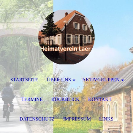
STARTSEITE
ÜBER UNS
AKTIVGRUPPEN
TERMINE
RÜCKBLICK
KONTAKT
DATENSCHUTZ
IMPRESSUM
LINKS